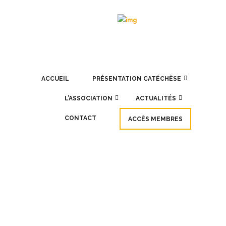
ACCUEIL
PRÉSENTATION CATÉCHÈSE
L’ASSOCIATION
ACTUALITÉS
CONTACT
ACCÈS MEMBRES
JAN
27
Gérer les situations difficiles – 3
ateliers en ligne
Des catéchistes nous ont partagé leurs