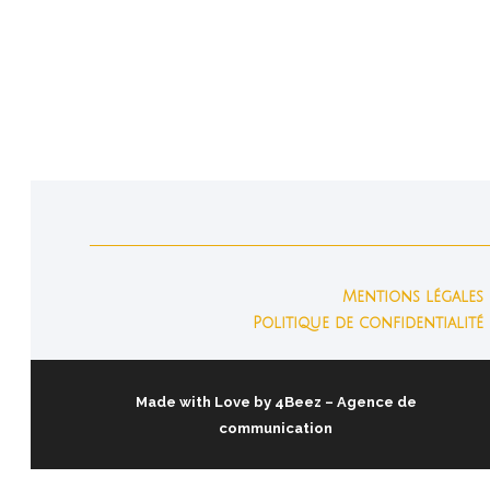
difficultés avec certains enfants en
atrium surtout en niveau II (6-9 ans). Que
dire, que faire...
Mentions légales
Politique de confidentialité
Made with Love by
4Beez
– Agence de
communication