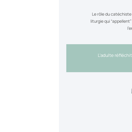
Le rôle du catéchiste
liturgie qui “appellen
l’
L’adulte réfléchi