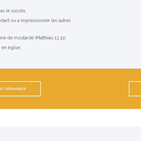
as le succès.
rtant ou à impressionner les autres
graine de moutarde (Matthieu 13,31).
s en église.
T DÉMARRER