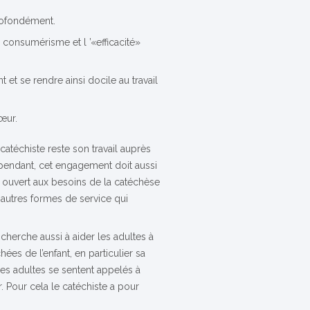
rofondément.
e consumérisme et l ’«efficacité»
t et se rendre ainsi docile au travail
cœur.
atéchiste reste son travail auprès
ependant, cet engagement doit aussi
r ouvert aux besoins de la catéchèse
 autres formes de service qui
herche aussi à aider les adultes à
ées de l’enfant, en particulier sa
 les adultes se sentent appelés à
r. Pour cela le catéchiste a pour