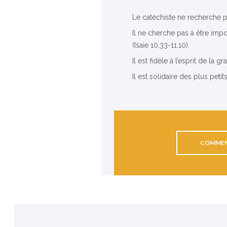
Le catéchiste ne recherche p
Il ne cherche pas à être impo
(Isaïe 10,33-11,10).
Il est fidèle à l’esprit de la 
Il est solidaire des plus petit
COMMEN