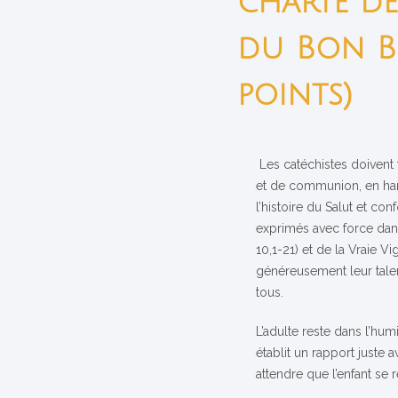
charte de
du Bon Be
points)
Les catéchistes doivent 
et de communion, en har
l’histoire du Salut et c
exprimés avec force dan
10,1-21) et de la Vraie Vig
généreusement leur talen
tous.
L’adulte reste dans l’humi
établit un rapport juste a
attendre que l’enfant se r