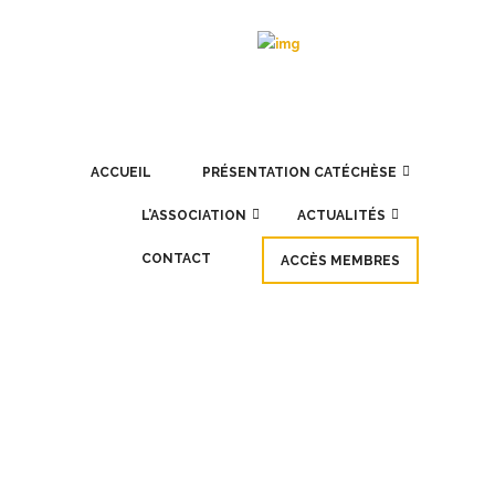
ACCUEIL
PRÉSENTATION CATÉCHÈSE
L’ASSOCIATION
ACTUALITÉS
CONTACT
ACCÈS MEMBRES
MAR
07
Certains enfants de mon atrium
6-9 ne travaillent pas, que faire ?
Il est irréaliste et idéaliste de croire