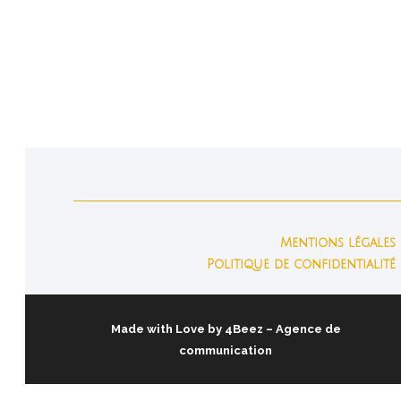
que tous les enfants arriveront en
atrium de niveau II avec une éthique de
travail acceptable, prêts à...
Mentions légales
Politique de confidentialité
Made with Love by
4Beez
– Agence de
communication