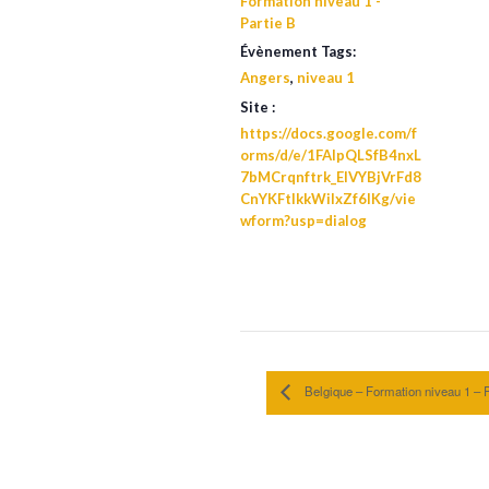
Formation niveau 1 -
Partie B
Évènement Tags:
Angers
,
niveau 1
Site :
https://docs.google.com/f
orms/d/e/1FAIpQLSfB4nxL
7bMCrqnftrk_ElVYBjVrFd8
CnYKFtIkkWilxZf6lKg/vie
wform?usp=dialog
Belgique – Formation niveau 1 – P