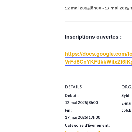
12 mai 2025|8h00
-
17 mai 2025|
Inscriptions ouvertes :
https://docs.google.com/
VrFd8CnYKFtIkkWilxZf6lK
DÉTAILS
ORG
Début :
Sybil
12 mai 2025|8h00
E-mai
Fin :
cbb.
17 mai 2025|17h00
Catégorie d’Évènement: