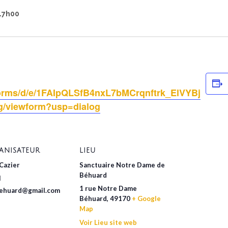
17h00
forms/d/e/1FAIpQLSfB4nxL7bMCrqnftrk_ElVYBj
g/viewform?usp=dialog
ANISATEUR
LIEU
 Cazier
Sanctuaire Notre Dame de
Béhuard
l
1 rue Notre Dame
behuard@gmail.com
Béhuard
,
49170
+ Google
Map
Voir Lieu site web