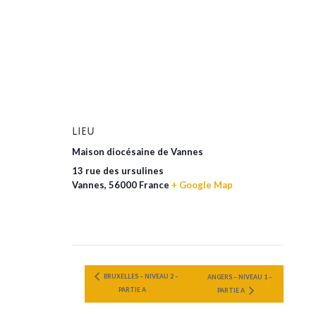
LIEU
Maison diocésaine de Vannes
13 rue des ursulines
Vannes
,
56000
France
+ Google Map
BRUXELLES – NIVEAU 2 –
ANGERS – NIVEAU 1 –
PARTIE A
PARTIE A