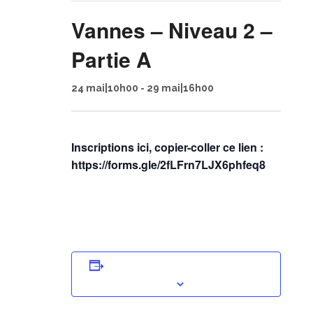
Vannes – Niveau 2 –
Partie A
24 mai|10h00
-
29 mai|16h00
Inscriptions ici, copier-coller ce lien :
https://forms.gle/2fLFrn7LJX6phfeq8
AJOUTER AU CALENDRIER