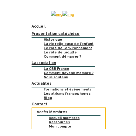
Accueil
Présentation catéchèse
Historique
La vie religieuse de l’enfant
Le rôle de l’environnement
Le rôle de l’adulte
Comment démarrer ?
L’association
La CBB France
Comment devenir membre ?
Nous soutenir
Actualités
Formations et évènements
Les atriums francophones
Blog
Contact
Accès Membres
Accueil membres
Ressources
Mon compte