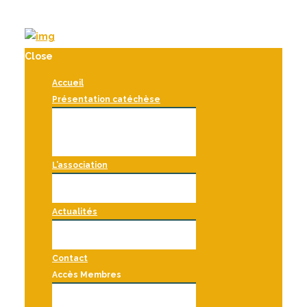
Close
Accueil
Présentation catéchèse
Historique
La vie religieuse de l’enfant
Le rôle de l’environnement
Le rôle de l’adulte
Comment démarrer ?
L’association
La CBB France
Comment devenir membre ?
Nous soutenir
Actualités
Formations et évènements
Les atriums francophones
Blog
Contact
Accès Membres
Accueil membres
Ressources