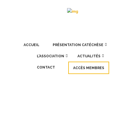
ACCUEIL
PRÉSENTATION CATÉCHÈSE
L’ASSOCIATION
ACTUALITÉS
CONTACT
ACCÈS MEMBRES
SEP
02
We bring heaven to earth