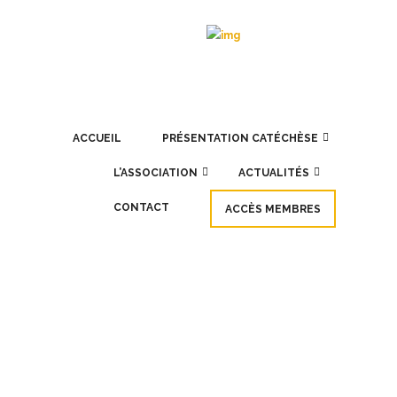
ACCUEIL
PRÉSENTATION CATÉCHÈSE
L’ASSOCIATION
ACTUALITÉS
CONTACT
ACCÈS MEMBRES
JAN
14
Pépites de Lisieux – My Lisieux
Golden moments
En repensant à l’extraordinaire semaine