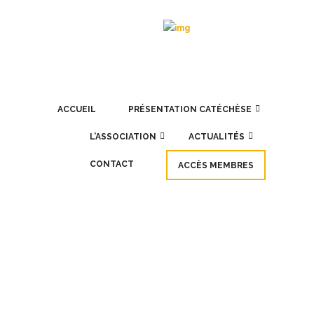
ACCUEIL
PRÉSENTATION CATÉCHÈSE
L’ASSOCIATION
ACTUALITÉS
CONTACT
ACCÈS MEMBRES
OCT
19
Retour sur le Congrès mission
de Lille en octobre 2021
Retour sur le Congrès mission de Lille