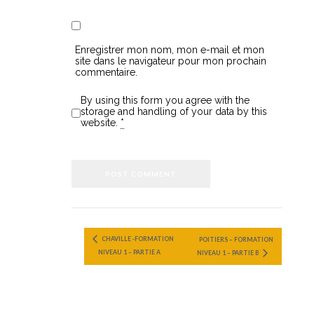
Enregistrer mon nom, mon e-mail et mon
site dans le navigateur pour mon prochain
commentaire.
By using this form you agree with the
storage and handling of your data by this
website.
*
CHAVILLE -FORMATION
POITIERS – FORMATION
NIVEAU 1 – PARTIE A
NIVEAU 1 – PARTIE B