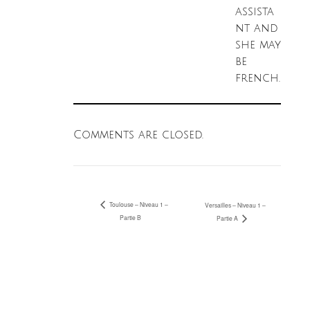
assista
nt and
she may
be
french.
Comments are closed.
Toulouse – Niveau 1 –
Versailles – Niveau 1 –
Partie B
Partie A