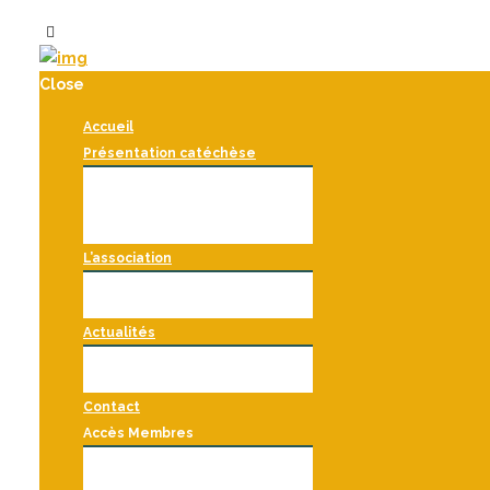
Close
Accueil
Présentation catéchèse
Historique
La vie religieuse de l’enfant
Le rôle de l’environnement
Le rôle de l’adulte
Comment démarrer ?
L’association
La CBB France
Comment devenir membre ?
Nous soutenir
Actualités
Formations et évènements
Les atriums francophones
Blog
Contact
Accès Membres
Accueil membres
Ressources
Mon compte