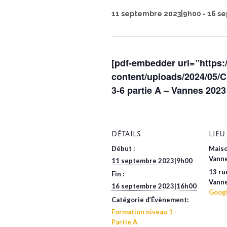
11 septembre 2023|9h00
-
16 s
[pdf-embedder url=”https:
content/uploads/2024/05/C
3-6 partie A – Vannes 2023 
DÉTAILS
LIEU
Début :
Maiso
Vann
11 septembre 2023|9h00
13 ru
Fin :
Vann
16 septembre 2023|16h00
Goog
Catégorie d’Évènement:
Formation niveau 1 -
Partie A