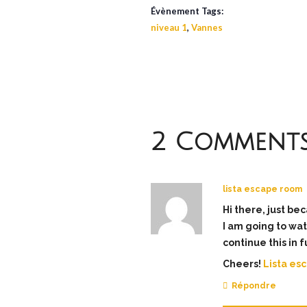
Évènement Tags:
niveau 1
,
Vannes
2 Comment
lista escape room
Hi there, just be
I am going to watc
continue this in 
Cheers!
Lista es
Répondre