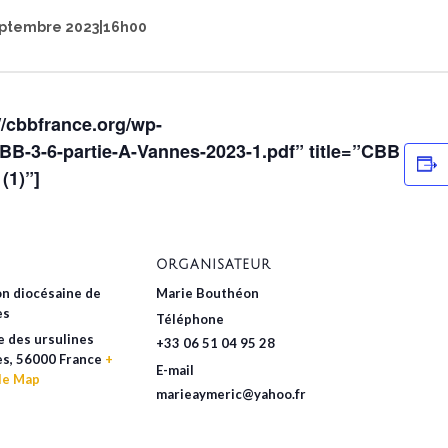
eptembre 2023|16h00
//cbbfrance.org/wp-
BB-3-6-partie-A-Vannes-2023-1.pdf” title=”CBB
(1)”]
ORGANISATEUR
n diocésaine de
Marie Bouthéon
es
Téléphone
e des ursulines
+33 06 51 04 95 28
es
,
56000
France
+
E-mail
le Map
marieaymeric@yahoo.fr