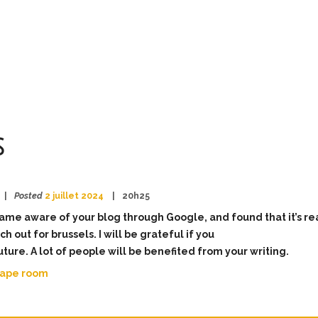
s
Posted
2 juillet 2024
20h25
came aware of your blog through Google, and found that it’s re
h out for brussels. I will be grateful if you
future. A lot of people will be benefited from your writing.
cape room